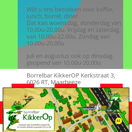
Wilt u ons bezoeken voor koffie,
lunch, borrel, diner.
Dat kan woensdag, donderdag van
10.00u-20.00u. Vrijdag en zaterdag
van 10.00u-22.00u. Zondag van
10.00u-20.00u
Juli en augustus ook op dinsdag
geopend van 10.00u-20.00u
Borrelbar KikkerOP Kerkstraat 3,
6026 RT, Maarheeze