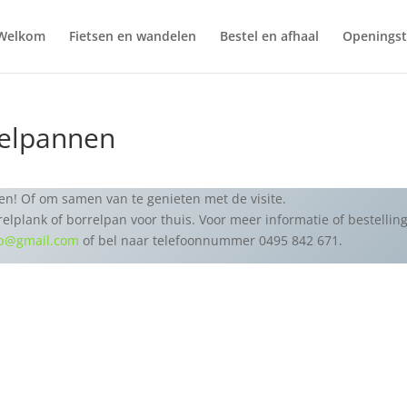
Welkom
Fietsen en wandelen
Bestel en afhaal
Openingst
relpannen
ken! Of om samen van te genieten met de visite.
relplank of borrelpan voor thuis. Voor meer informatie of bestellin
op@gmail.com
of bel naar telefoonnummer 0495 842 671.